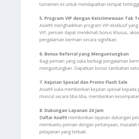
turnamen ini untuk mendapatkan tempat tertinggi
5. Program VIP dengan Keistimewaan Tak T
Asia99 menghadirkan program VIP eksklusif yan
VIP, pemain dapat menikmati bonus khusus, akse
pengalaman bermain secara signifikan.
6. Bonus Referral yang Menguntungkan
Bagi pemain yang suka berbagi pengalaman berm
menguntungkan. Dapatkan bonus tambahan setia
7. Kejutan Spesial dan Promo Flash Sale
Asia99 suka memberikan kejutan spesial kepada p
muncul secara tiba-tiba, memberikan kesempatan
8. Dukungan Layanan 24 Jam
Daftar Asia99
memberikan layanan dukungan pelan
membantu pemain dengan pertanyaan, masalah te
pelayanan yang terbaik.