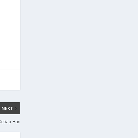
NEXT
etiap Hari