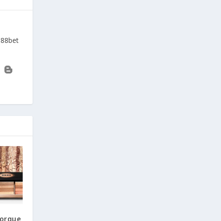
a88bet
porque