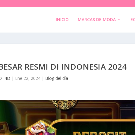
INICIO
MARCAS DE MODA
E
BESAR RESMI DI INDONESIA 2024
OT4D
|
Ene 22, 2024
|
Blog del día