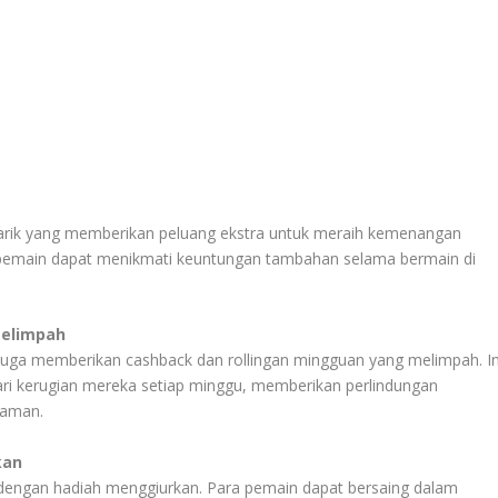
arik yang memberikan peluang ekstra untuk meraih kemenangan
s, pemain dapat menikmati keuntungan tambahan selama bermain di
Melimpah
juga memberikan cashback dan rollingan mingguan yang melimpah. In
ri kerugian mereka setiap minggu, memberikan perlindungan
 aman.
kan
engan hadiah menggiurkan. Para pemain dapat bersaing dalam