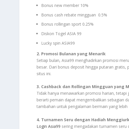
Bonus new member 10%
Bonus cash rebate mingguan 0.5%
Bonus rollingan sport 0.25%
Diskon Togel ASIA 99
Lucky spin ASIA99
2. Promosi Bulanan yang Menarik
Setiap bulan, Asia99 menghadirkan promosi men
besar. Dari bonus deposit hingga putaran grati
situs ini.
3. Cashback dan Rollingan Mingguan yang 
Tidak hanya menawarkan promosi harian, tetapi 
berarti pemain dapat mengembalikan sebagian da
tambahan untuk pengalaman bermain yang lebih
4. Turnamen Seru dengan Hadiah Menggiur
Login Asia99
sering mengadakan turnamen seru d