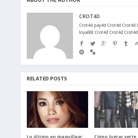
CROT4D
Crot4d
pay4d
Crot4d
Crot4d
loyal88
Crot4d
Crot4d
Crot4d
RELATED POSTS
Lo último en maquillaje:
Cómo lograr verte