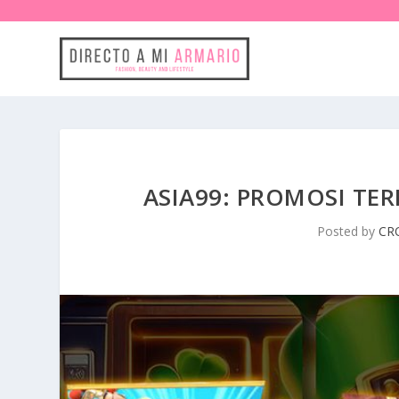
ASIA99: PROMOSI TER
Posted by
CR