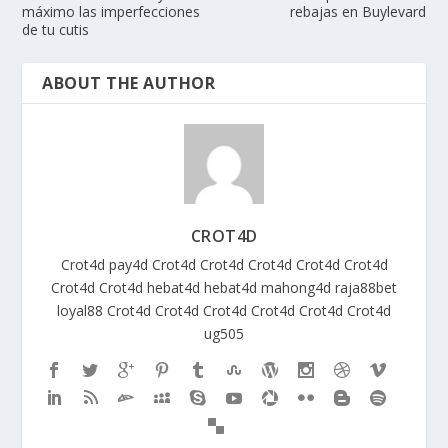
máximo las imperfecciones
rebajas en Buylevard
de tu cutis
ABOUT THE AUTHOR
CROT4D
Crot4d
pay4d
Crot4d
Crot4d
Crot4d
Crot4d
Crot4d
Crot4d
Crot4d
hebat4d
hebat4d
mahong4d
raja88bet
loyal88
Crot4d
Crot4d
Crot4d
Crot4d
Crot4d
Crot4d
ug505