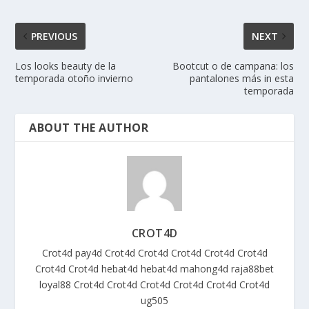
PREVIOUS
NEXT
Los looks beauty de la
Bootcut o de campana: los
temporada otoño invierno
pantalones más in esta
temporada
ABOUT THE AUTHOR
CROT4D
Crot4d
pay4d
Crot4d
Crot4d
Crot4d
Crot4d
Crot4d
Crot4d
Crot4d
hebat4d
hebat4d
mahong4d
raja88bet
loyal88
Crot4d
Crot4d
Crot4d
Crot4d
Crot4d
Crot4d
ug505