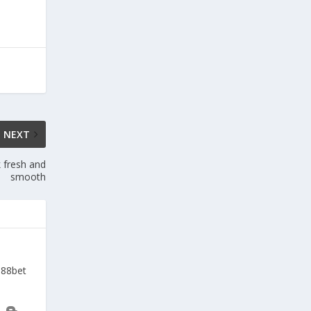
NEXT
 fresh and
smooth
a88bet