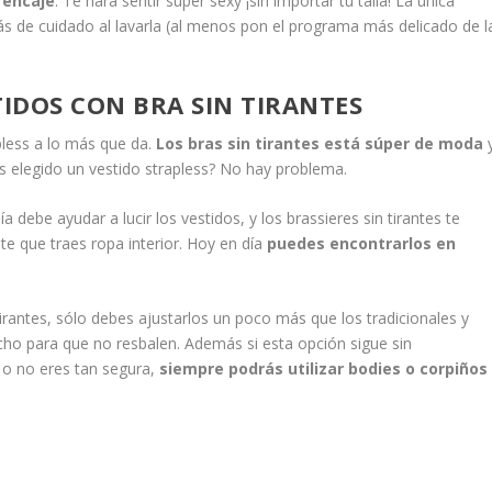
 encaje
. Te hará sentir súper sexy ¡sin importar tu talla! La única
ás de cuidado al lavarla (al menos pon el programa más delicado de l
TIDOS CON BRA SIN TIRANTES
pless a lo más que da.
Los bras sin tirantes está súper de moda
s elegido un vestido strapless? No hay problema.
 debe ayudar a lucir los vestidos, y los brassieres sin tirantes te
te que traes ropa interior. Hoy en día
puedes encontrarlos en
irantes, sólo debes ajustarlos un poco más que los tradicionales y
cho para que no resbalen. Además si esta opción sigue sin
o no eres tan segura,
siempre podrás utilizar bodies o corpiños