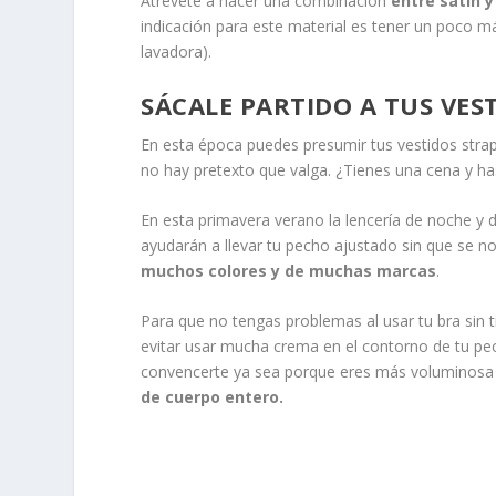
Atrévete a hacer una combinación
entre satín y
indicación para este material es tener un poco m
lavadora).
SÁCALE PARTIDO A TUS VES
En esta época puedes presumir tus vestidos stra
no hay pretexto que valga. ¿Tienes una cena y ha
En esta primavera verano la lencería de noche y día
ayudarán a llevar tu pecho ajustado sin que se no
muchos colores y de muchas marcas
.
Para que no tengas problemas al usar tu bra sin t
evitar usar mucha crema en el contorno de tu pe
convencerte ya sea porque eres más voluminosa 
de cuerpo entero.