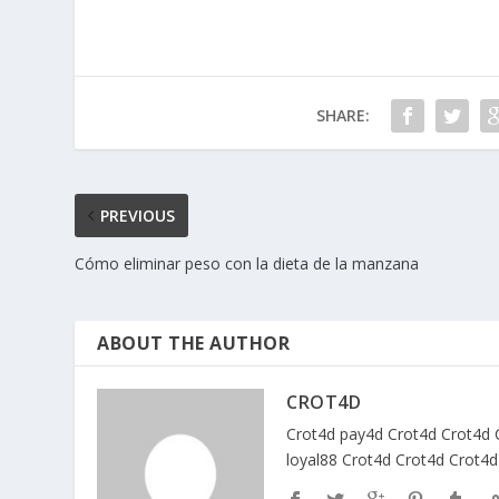
SHARE:
PREVIOUS
Cómo eliminar peso con la dieta de la manzana
ABOUT THE AUTHOR
CROT4D
Crot4d
pay4d
Crot4d
Crot4d
loyal88
Crot4d
Crot4d
Crot4d