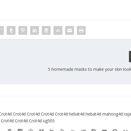
5 homemade masks to make your skin look
Crot4d
Crot4d
Crot4d
Crot4d
Crot4d
hebat4d
hebat4d
mahong4d
raj
Crot4d
Crot4d
Crot4d
ug505