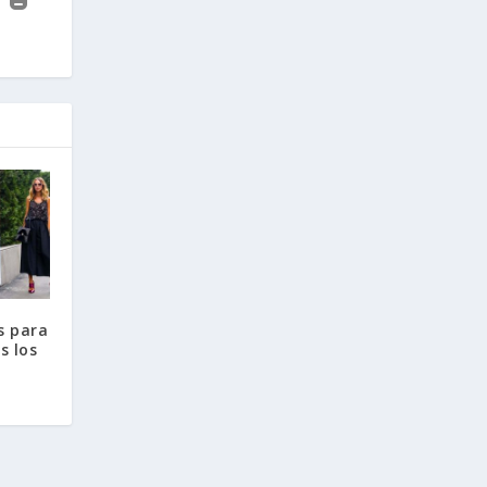
s para
s los