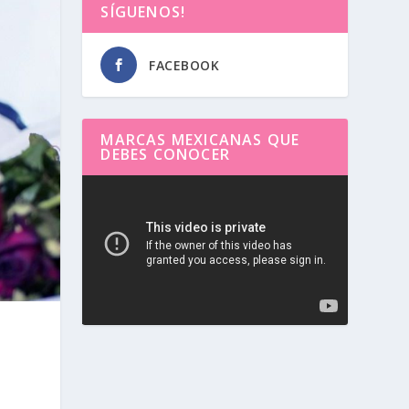
SÍGUENOS!
FACEBOOK
MARCAS MEXICANAS QUE
DEBES CONOCER
Reproductor
de
vídeo