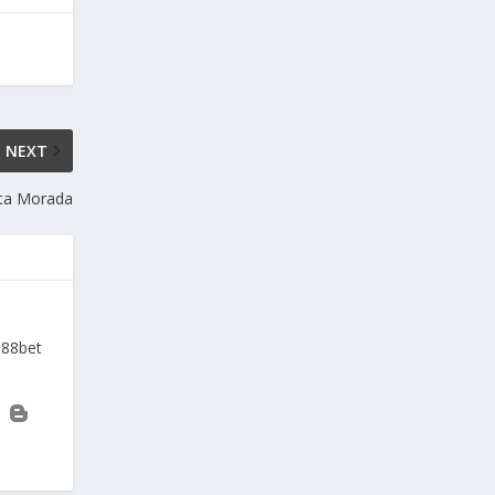
NEXT
eta Morada
a88bet