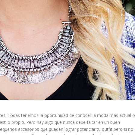
ares. Todas tenemos la oportunidad de conocer la moda más actual 
tilo propio. Pero hay algo que nunca debe faltar en un buen
pequeños accesorios que pueden lograr potenciar tu outfit pero si no