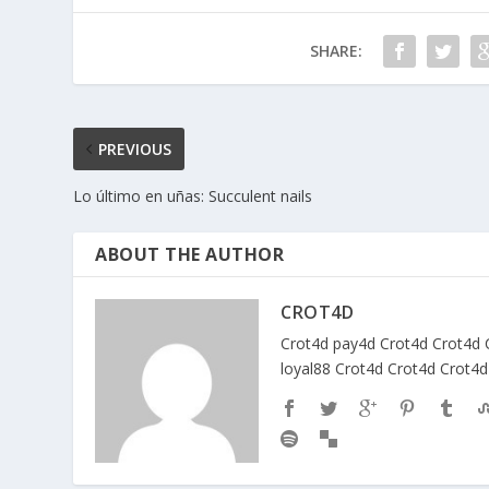
SHARE:
PREVIOUS
Lo último en uñas: Succulent nails
ABOUT THE AUTHOR
CROT4D
Crot4d
pay4d
Crot4d
Crot4d
loyal88
Crot4d
Crot4d
Crot4d