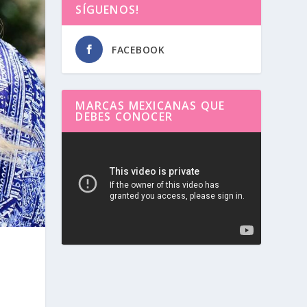
SÍGUENOS!
FACEBOOK
MARCAS MEXICANAS QUE
DEBES CONOCER
Reproductor
de
vídeo
o