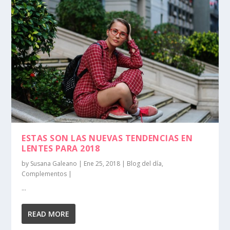
ESTAS SON LAS NUEVAS TENDENCIAS EN
LENTES PARA 2018
by
Susana Galeano
|
Ene 25, 2018
|
Blog del día
,
Complementos
|
...
READ MORE