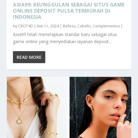
ASIA99: KEUNGGULAN SEBAGAI SITUS GAME
ONLINE DEPOSIT PULSA TERMURAH DI
INDONESIA
by
CROT4D
|
Ene 11, 2024
|
Belleza
,
Cabello
,
Complementos
|
Asia99 telah menetapkan standar baru sebagai situs
game online yang menyediakan layanan deposit...
READ MORE