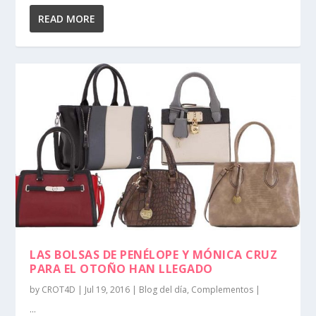
READ MORE
LAS BOLSAS DE PENÉLOPE Y MÓNICA CRUZ
PARA EL OTOÑO HAN LLEGADO
by
CROT4D
|
Jul 19, 2016
|
Blog del día
,
Complementos
|
...