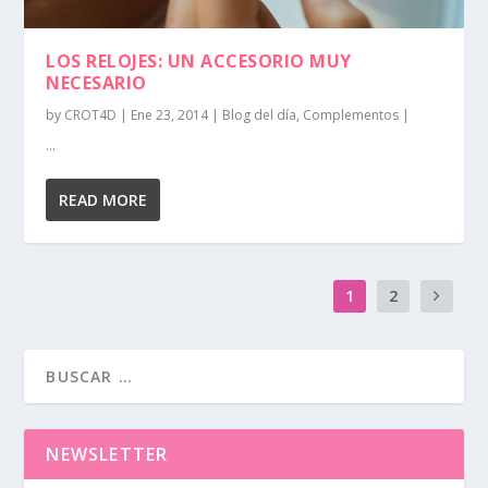
LOS RELOJES: UN ACCESORIO MUY
NECESARIO
by
CROT4D
|
Ene 23, 2014
|
Blog del día
,
Complementos
|
...
READ MORE
1
2
NEWSLETTER