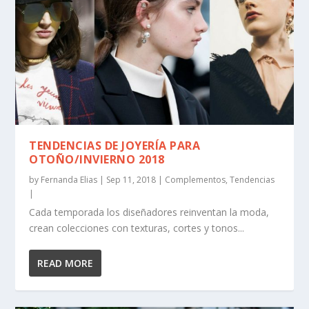
TENDENCIAS DE JOYERÍA PARA
OTOÑO/INVIERNO 2018
by
Fernanda Elias
|
Sep 11, 2018
|
Complementos
,
Tendencias
|
Cada temporada los diseñadores reinventan la moda,
crean colecciones con texturas, cortes y tonos...
READ MORE