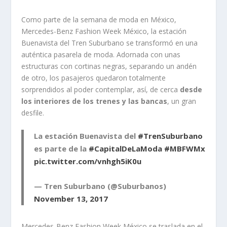
Como parte de la semana de moda en México,
Mercedes-Benz Fashion Week México, la estación
Buenavista del Tren Suburbano se transformó en una
auténtica pasarela de moda. Adornada con unas
estructuras con cortinas negras, separando un andén
de otro, los pasajeros quedaron totalmente
sorprendidos al poder contemplar, así, de cerca
desde
los interiores de los trenes y las bancas
, un gran
desfile.
La estación Buenavista del
#TrenSuburbano
es parte de la
#CapitalDeLaModa
#MBFWMx
pic.twitter.com/vnhgh5iK0u
— Tren Suburbano (@Suburbanos)
November 13, 2017
Mercedes-Benz Fashion Week México se traslada en el