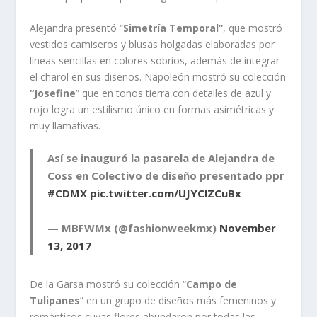
Alejandra presentó “
Simetría Temporal”
, que mostró
vestidos camiseros y blusas holgadas elaboradas por
líneas sencillas en colores sobrios, además de integrar
el charol en sus diseños. Napoleón mostró su colección
“Josefine
” que en tonos tierra con detalles de azul y
rojo logra un estilismo único en formas asimétricas y
muy llamativas.
Así se inauguró la pasarela de Alejandra de
Coss en Colectivo de diseño presentado ppr
#CDMX
pic.twitter.com/UJYClZCuBx
— MBFWMx (@fashionweekmx)
November
13, 2017
De la Garsa mostró su colección “
Campo de
Tulipanes
” en un grupo de diseños más femeninos y
románticos cuyas flores abundaron por todas las