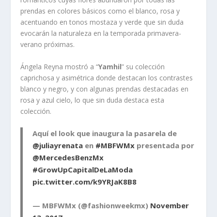
prendas en colores básicos como el blanco, rosa y
acentuando en tonos mostaza y verde que sin duda
evocarán la naturaleza en la temporada primavera-
verano próximas.
Ángela Reyna mostró a “
Yamhil
” su colección
caprichosa y asimétrica donde destacan los contrastes
blanco y negro, y con algunas prendas destacadas en
rosa y azul cielo, lo que sin duda destaca esta
colección.
Aquí el look que inaugura la pasarela de
@juliayrenata
en
#MBFWMx
presentada por
@MercedesBenzMx
#GrowUpCapitalDeLaModa
pic.twitter.com/k9YRJaK8B8
— MBFWMx (@fashionweekmx)
November