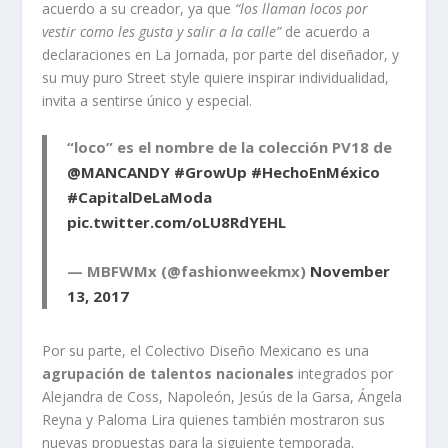
acuerdo a su creador, ya que
“los llaman locos por
vestir como les gusta y salir a la calle”
de acuerdo a
declaraciones en La Jornada, por parte del diseñador, y
su muy puro Street style quiere inspirar individualidad,
invita a sentirse único y especial.
“loco” es el nombre de la colección PV18 de
@MANCANDY
#GrowUp
#HechoEnMéxico
#CapitalDeLaModa
pic.twitter.com/oLU8RdYEHL
— MBFWMx (@fashionweekmx)
November
13, 2017
Por su parte, el Colectivo Diseño Mexicano es una
agrupación de talentos nacionales
integrados por
Alejandra de Coss, Napoleón, Jesús de la Garsa, Ángela
Reyna y Paloma Lira quienes también mostraron sus
nuevas propuestas para la siguiente temporada.