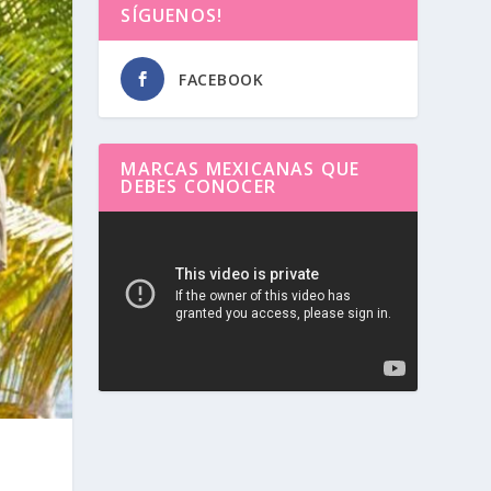
SÍGUENOS!
FACEBOOK
MARCAS MEXICANAS QUE
DEBES CONOCER
Reproductor
de
vídeo