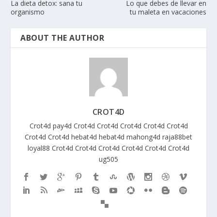
La dieta detox: sana tu
Lo que debes de llevar en
organismo
tu maleta en vacaciones
ABOUT THE AUTHOR
CROT4D
Crot4d
pay4d
Crot4d
Crot4d
Crot4d
Crot4d
Crot4d
Crot4d
Crot4d
hebat4d
hebat4d
mahong4d
raja88bet
loyal88
Crot4d
Crot4d
Crot4d
Crot4d
Crot4d
Crot4d
ug505